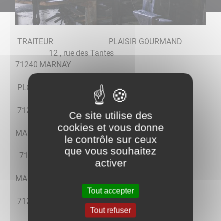
TRAITEUR PLAISIR GOURMAND
12 , rue des Tantes
71240 MARNAY
PLOMBIER ROUSSEY David
25 A, rue des Tantes
71240 MARNAY
Ce site utilise des
cookies et vous donne
MAÇONNERIE TERRET Sébastien
le contrôle sur ceux
11, route de Gigny
que vous souhaitez
71240 MARNAY
activer
MACONNERIE THEVENIAUX Anthony
63 A, route de Gigny
Tout accepter
71240 MARNAY
Tout refuser