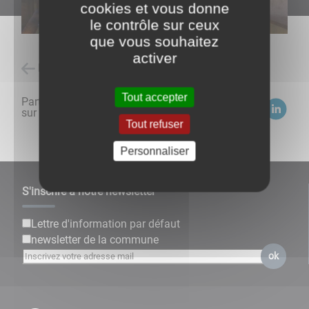
cookies et vous donne
le contrôle sur ceux
que vous souhaitez
activer
Retour à l'accueil
Tout accepter
Partagez
sur :
Tout refuser
Personnaliser
S'inscrire à notre newsletter
Lettre d'information par défaut
newsletter de la commune
ok